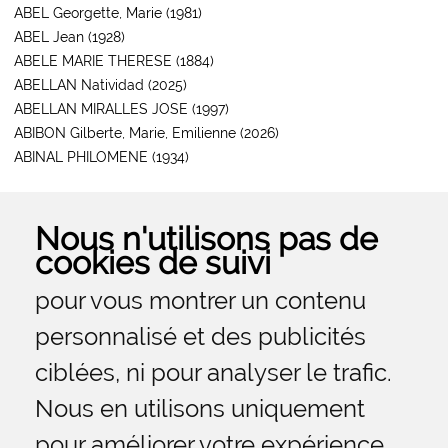
ABEL Georgette, Marie (1981)
ABEL Jean (1928)
ABELE MARIE THERESE (1884)
ABELLAN Natividad (2025)
ABELLAN MIRALLES JOSE (1997)
ABIBON Gilberte, Marie, Emilienne (2026)
ABINAL PHILOMENE (1934)
1
2
3
4
5
6
7
»
Nous n'utilisons pas de
Nous n'utilisons pas de
cookies de suivi
cookies de suivi
pour vous montrer un contenu
pour vous montrer un contenu
personnalisé et des publicités
personnalisé et des publicités
Accueil
ciblées, ni pour analyser le trafic.
ciblées, ni pour analyser le trafic.
Nous en utilisons uniquement
Nous en utilisons uniquement
Mentions Légales
pour améliorer votre expérience
pour améliorer votre expérience