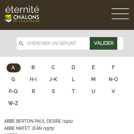
B
C
D
E
F
A
G
H-I
J-K
L
M
N-O
P-Q
R
S
T
U
V
W-Z
ABBE BERTON PAUL DESIRE (1921)
ABBE MATET JEAN (1975)